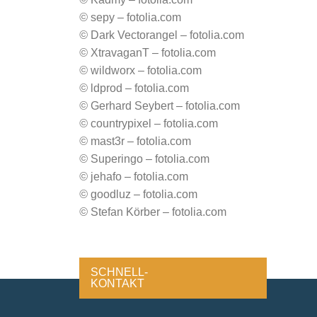
©
sepy – fotolia.com
©
Dark Vectorangel – fotolia.com
©
XtravaganT – fotolia.com
©
wildworx – fotolia.com
©
ldprod – fotolia.com
©
Gerhard Seybert – fotolia.com
©
countrypixel – fotolia.com
©
mast3r – fotolia.com
©
Superingo – fotolia.com
©
jehafo – fotolia.com
©
goodluz – fotolia.com
©
Stefan Körber – fotolia.com
SCHNELL-
KONTAKT